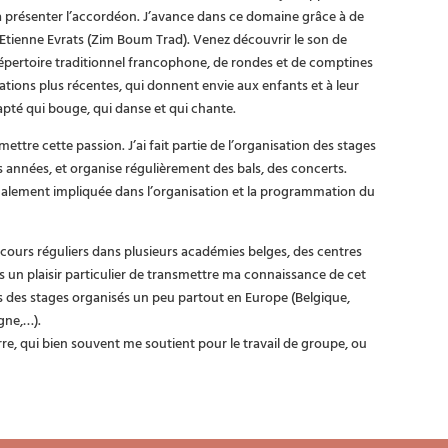
t à présenter l’accordéon. J’avance dans ce domaine grâce à de
t Etienne Evrats (Zim Boum Trad). Venez découvrir le son de
épertoire traditionnel francophone, de rondes et de comptines
tions plus récentes, qui donnent envie aux enfants et à leur
pté qui bouge, qui danse et qui chante.
mettre cette passion. J’ai fait partie de l’organisation des stages
nnées, et organise régulièrement des bals, des concerts.
également impliquée dans l’organisation et la programmation du
s cours réguliers dans plusieurs académies belges, des centres
rs un plaisir particulier de transmettre ma connaissance de cet
s des stages organisés un peu partout en Europe (Belgique,
gne,…).
re, qui bien souvent me soutient pour le travail de groupe, ou