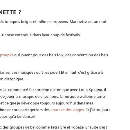
NETTE ?
 diatoniques belges et même européens, Marinette est un mot
». Phrase entendue dans beaucoup de festivals.
groupes
qui jouent pour des bals folk, des concerts ou des bals
 danser ces musiques qu’à les jouer! Et en fait, c’est grâce à la
éon diatonique…
ue j’ai commencé l’accordéon diatonique avec Louis Spagna. Il
r de jouer la musique de chez nous, la musique wallonne, ainsi
’est ce que je développe toujours aujourd’hui dans mes
’aime encore partager lors des
cours et des stages
. Et j’ai toujours
ques qu’à les danser!
ec des groupes de bal comme Tétralyre et Topaze. Ensuite c’est