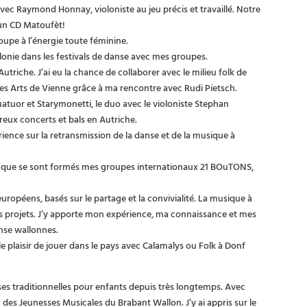
ec Raymond Honnay, violoniste au jeu précis et travaillé. Notre
 un CD Matoufèt!
oupe à l’énergie toute féminine.
onie dans les festivals de danse avec mes groupes.
Autriche. J’ai eu la chance de collaborer avec le milieu folk de
 des Arts de Vienne grâce à ma rencontre avec Rudi Pietsch.
quatuor et Starymonetti, le duo avec le violoniste Stephan
eux concerts et bals en Autriche.
ience sur la retransmission de la danse et de la musique à
e que se sont formés mes groupes internationaux 21 BOuTONS,
uropéens, basés sur le partage et la convivialité. La musique à
es projets. J’y apporte mon expérience, ma connaissance et mes
anse wallonnes.
le plaisir de jouer dans le pays avec Calamalys ou Folk à Donf
es traditionnelles pour enfants depuis très longtemps. Avec
es Jeunesses Musicales du Brabant Wallon. J’y ai appris sur le