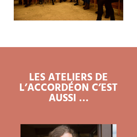
LES ATELIERS DE
L’ACCORDÉON C’EST
AUSSI …