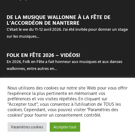
DE LA MUSIQUE WALLONNE À LA FÊTE DE
L’ACCORDÉON DE NANTERRE
C'était le we du 11-12 avril 2026. J'ai été invitée pour donner un stage
sur les musiques...
FOLK EN FÊTE 2026 – VIDÉOS!
En 2026, Folk en Fête a fait honneur aux musiques et aux danses
wallonnes, entre autres en...
Nous utilisons des cookies sur notre site Web pour vous offrir
l'expérience la plus pertinente en mémorisant vos
CONTACT
préférences et vos visites répétées. En cliquant sur
"Accepter tout", vous consentez à l'utilisation de TOUS les
Les Ateliers de l’Accordéon Diatonique
sont situés à Acoz
cookies. Cependant, vous pouvez visiter "Paramètres des
cookies" pour fournir un consentement contrôlé.
Rue des écoles (dans le sud de Charleroi, en Belgique)
Paramètres cookies
Accepter tout
Pour les groupes et les stages :
+32 497 42 94 51