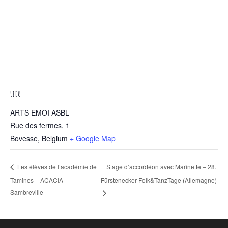
LIEU
ARTS EMOI ASBL
Rue des fermes, 1
Bovesse
,
Belgium
+ Google Map
Stage d’accordéon avec Marinette – 28.
Les élèves de l’académie de
Tamines – ACACIA –
Fürstenecker Folk&TanzTage (Allemagne)
Sambreville