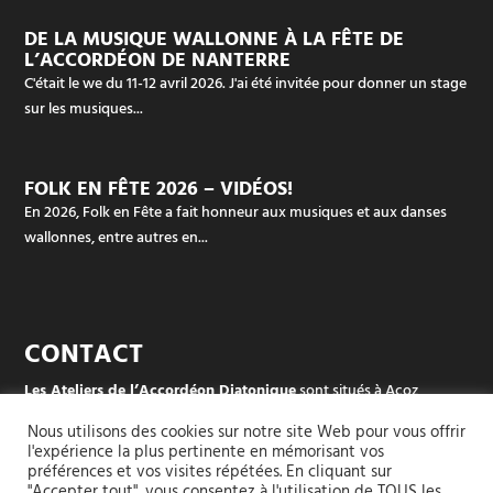
DE LA MUSIQUE WALLONNE À LA FÊTE DE
L’ACCORDÉON DE NANTERRE
C'était le we du 11-12 avril 2026. J'ai été invitée pour donner un stage
sur les musiques...
FOLK EN FÊTE 2026 – VIDÉOS!
En 2026, Folk en Fête a fait honneur aux musiques et aux danses
wallonnes, entre autres en...
CONTACT
Les Ateliers de l’Accordéon Diatonique
sont situés à Acoz
Rue des écoles (dans le sud de Charleroi, en Belgique)
Nous utilisons des cookies sur notre site Web pour vous offrir
l'expérience la plus pertinente en mémorisant vos
Pour les groupes et les stages :
+32 497 42 94 51
préférences et vos visites répétées. En cliquant sur
"Accepter tout", vous consentez à l'utilisation de TOUS les