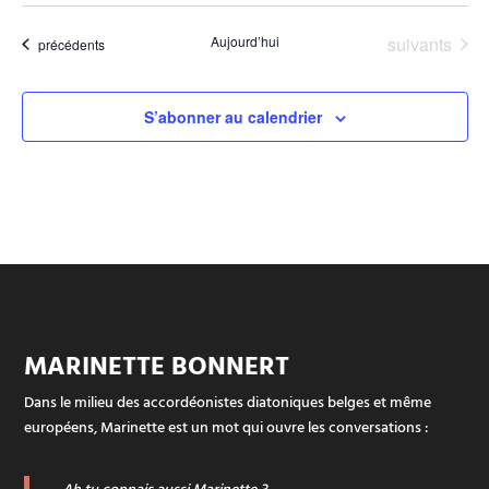
Évènements
Aujourd’hui
suivants
Évènements
précédents
S’abonner au calendrier
MARINETTE BONNERT
Dans le milieu des accordéonistes diatoniques belges et même
européens, Marinette est un mot qui ouvre les conversations :
«
Ah tu connais aussi Marinette ?
».