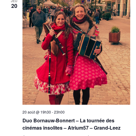
JEU
vues
20
Évènement
20 août @ 19h30
-
23h00
Duo Bornauw-Bonnert – La tournée des
cinémas insolites – Atrium57 – Grand-Leez