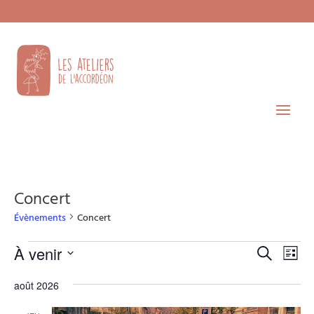
Concert
Évènements
Concert
Évènements
Recherche
Navi
À venir
Recherche
Liste
de
et
Sélectionnez
vues
navigatio
août 2026
une
Évèn
de
date.