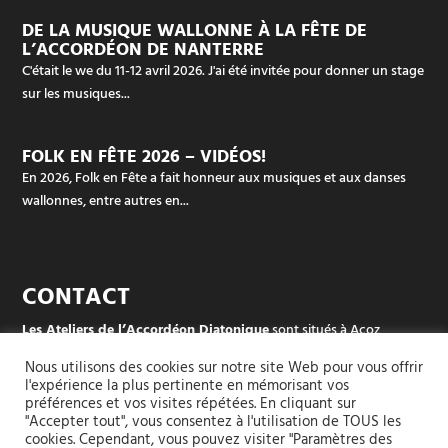
DE LA MUSIQUE WALLONNE À LA FÊTE DE
L’ACCORDÉON DE NANTERRE
C'était le we du 11-12 avril 2026. J'ai été invitée pour donner un stage
sur les musiques...
FOLK EN FÊTE 2026 – VIDÉOS!
En 2026, Folk en Fête a fait honneur aux musiques et aux danses
wallonnes, entre autres en...
CONTACT
Les Ateliers de l’Accordéon Diatonique
sont situés à Acoz
Rue des écoles (dans le sud de Charleroi, en Belgique)
Nous utilisons des cookies sur notre site Web pour vous offrir
l'expérience la plus pertinente en mémorisant vos
Pour les groupes et les stages :
+32 497 42 94 51
préférences et vos visites répétées. En cliquant sur
"Accepter tout", vous consentez à l'utilisation de TOUS les
cookies. Cependant, vous pouvez visiter "Paramètres des
Pour l’atelier (réparation, accordage, vente ou location-vente, …) :