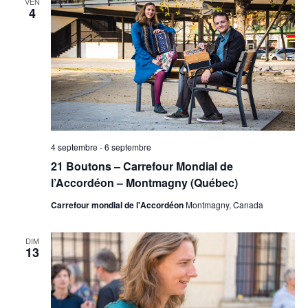
VEN
vues
4
Évènement
4 septembre
-
6 septembre
21 Boutons – Carrefour Mondial de
l’Accordéon – Montmagny (Québec)
Carrefour mondial de l'Accordéon
Montmagny, Canada
DIM
13