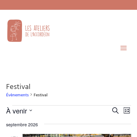
Festival
Évènements
Festival
Évènements
Recherche
Navi
À venir
Recherche
Liste
de
et
Sélectionnez
vues
navigatio
septembre 2026
une
Évèn
de
date.