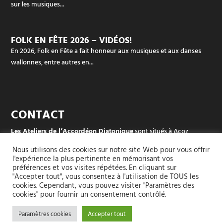
sur les musiques...
FOLK EN FÊTE 2026 – VIDÉOS!
En 2026, Folk en Fête a fait honneur aux musiques et aux danses
wallonnes, entre autres en...
CONTACT
Les Ateliers de l’Accordéon Diatonique
sont situés à Acoz
Rue des écoles (dans le sud de Charleroi, en Belgique)
Nous utilisons des cookies sur notre site Web pour vous offrir
l'expérience la plus pertinente en mémorisant vos
Pour les groupes et les stages :
+32 497 42 94 51
préférences et vos visites répétées. En cliquant sur
"Accepter tout", vous consentez à l'utilisation de TOUS les
cookies. Cependant, vous pouvez visiter "Paramètres des
Pour l’atelier (réparation, accordage, vente ou location-vente, …) :
cookies" pour fournir un consentement contrôlé.
+32 499 87 70 72
Paramètres cookies
Accepter tout