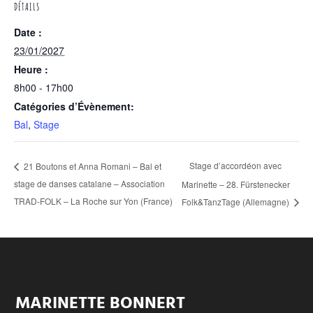
DÉTAILS
Date :
23/01/2027
Heure :
8h00 - 17h00
Catégories d’Évènement:
Bal
,
Stage
Stage d’accordéon avec
21 Boutons et Anna Romani – Bal et
stage de danses catalane – Association
Marinette – 28. Fürstenecker
TRAD-FOLK – La Roche sur Yon (France)
Folk&TanzTage (Allemagne)
MARINETTE BONNERT