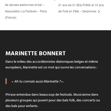
de danses wallonnes et bal –
21 ans de 21 BOuTONS et 10 ans
Association La Faribole – Paris
de Folk en Fête – Gerpinnes
(France)
MARINETTE BONNERT
Dans le milieu des accordéonistes diatoniques belges et même
européens, Marinette est un mot qui ouvre les conversations :
«
Ah tu connais aussi Marinette ?
».
Phrase entendue dans beaucoup de festivals. Musicienne dans
plusieurs groupes qui jouent pour des bals folk, des concerts ou
des bals pour enfants.