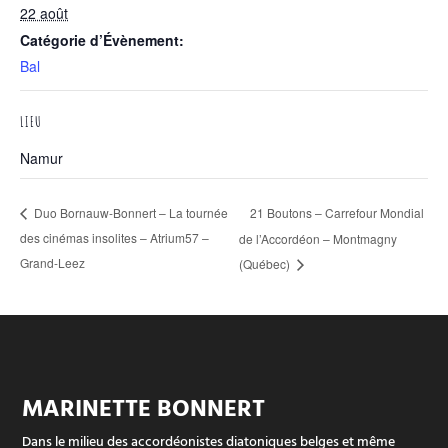
22 août
Catégorie d’Évènement:
Bal
LIEU
Namur
21 Boutons – Carrefour Mondial
Duo Bornauw-Bonnert – La tournée
des cinémas insolites – Atrium57 –
de l’Accordéon – Montmagny
Grand-Leez
(Québec)
MARINETTE BONNERT
Dans le milieu des accordéonistes diatoniques belges et même