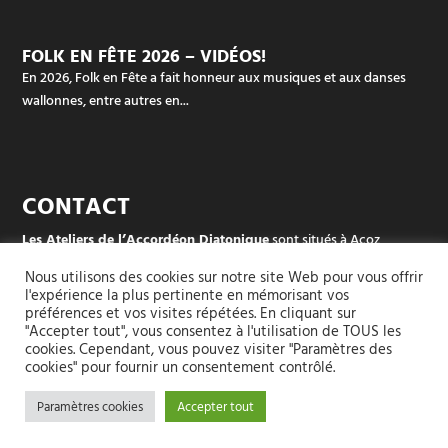
FOLK EN FÊTE 2026 – VIDÉOS!
En 2026, Folk en Fête a fait honneur aux musiques et aux danses
wallonnes, entre autres en...
CONTACT
Les Ateliers de l’Accordéon Diatonique
sont situés à Acoz
Rue des écoles (dans le sud de Charleroi, en Belgique)
Nous utilisons des cookies sur notre site Web pour vous offrir
l'expérience la plus pertinente en mémorisant vos
Pour les groupes et les stages :
+32 497 42 94 51
préférences et vos visites répétées. En cliquant sur
"Accepter tout", vous consentez à l'utilisation de TOUS les
cookies. Cependant, vous pouvez visiter "Paramètres des
Pour l’atelier (réparation, accordage, vente ou location-vente, …) :
cookies" pour fournir un consentement contrôlé.
+32 499 87 70 72
Paramètres cookies
Accepter tout
Tous droits réservés à Les ateliers de l’accordéon // Site web :
Periskop