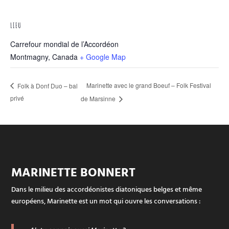
LIEU
Carrefour mondial de l’Accordéon
Montmagny
,
Canada
+ Google Map
Marinette avec le grand Boeuf – Folk Festival
Folk à Donf Duo – bal
privé
de Marsinne
MARINETTE BONNERT
Dans le milieu des accordéonistes diatoniques belges et même
européens, Marinette est un mot qui ouvre les conversations :