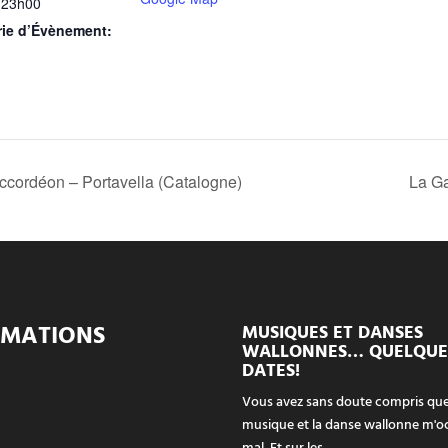
 23h00
rie d’Évènement:
accordéon – Portavella (Catalogne)
La Ga
RMATIONS
MUSIQUES ET DANSES
WALLONNES… QUELQUE
DATES!
Vous avez sans doute compris que
musique et la danse wallonne m'o
mal. Et sur les...