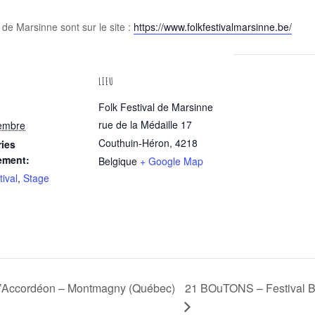
 de Marsinne sont sur le site :
https://www.folkfestivalmarsinne.be/
LIEU
Folk Festival de Marsinne
rue de la Médaille 17
embre
Couthuin-Héron
,
4218
ies
ement:
Belgique
+ Google Map
tival
,
Stage
21 BOuTONS – Festival Be
 l’Accordéon – Montmagny (Québec)