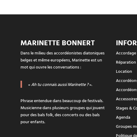
MARINETTE BONNERT
INFO
Dans le milieu des accordéonistes diatoniques
Accordage
belges et même européens, Marinette est un
Réparation
mot qui ouvre les conversations :
Location
Accordéons
«
Ah tu connais aussi Marinette ?
».
Accordéons
Accessoire
Phrase entendue dans beaucoup de festivals.
Musicienne dans plusieurs groupes qui jouent
Stages & C
pour des bals folk, des concerts ou des bals
Agenda
pour enfants.
Groupes m
Politique de