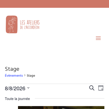
Stage
Évènements
Stage
Évènements
Recherche
Navi
8/8/2026
Recherche
Jour
de
for
et
Sélectionnez
vues
8/08/2026
Toute la journée
navigatio
une
Évèn
de
date.