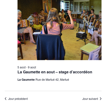
vues
Évènement
5 août
-
9 août
La Gaumette en aout – stage d’accordéon
La Gaumette
Rue de Martué 42, Martué
Jour précédent
Jour suivant