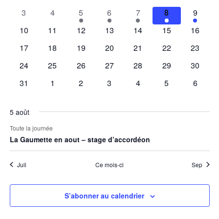
Évènements
vues
évènements
évènements
évènements
évènements
évènements
évènements
évènem
0
0
1
1
1
1
1
3
4
5
6
7
8
9
Évènement
évènements
évènements
évènement
évènement
évènement
évènement
évènem
0
0
0
0
0
0
0
10
11
12
13
14
15
16
évènements
évènements
évènements
évènements
évènements
évènements
évènem
0
0
0
0
0
0
0
17
18
19
20
21
22
23
évènements
évènements
évènements
évènements
évènements
évènements
évènem
0
0
0
0
0
0
0
24
25
26
27
28
29
30
évènements
évènements
évènements
évènements
évènements
évènements
évènem
0
0
0
0
0
0
0
31
1
2
3
4
5
6
évènements
évènements
évènements
évènements
évènements
évènements
évènem
5 août
Toute la journée
La Gaumette en aout – stage d’accordéon
Juil
Ce mois-ci
Sep
S’abonner au calendrier