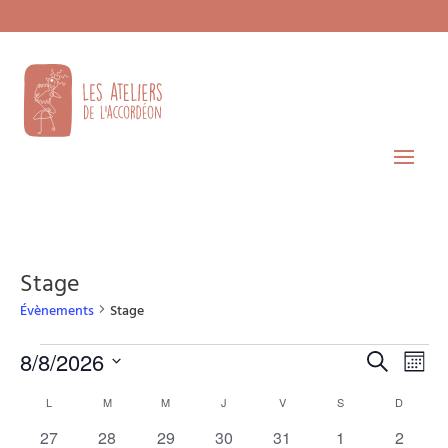
Stage
Évènements
Stage
Évènements
Recherche
Navi
8/8/2026
Recherche
Mois
de
et
Sélectionnez
vues
Calendrier
L
LUNDI
M
MARDI
M
MERCREDI
J
JEUDI
V
VENDREDI
S
SAMEDI
D
DIMANC
navigatio
une
Évèn
de
de
date.
0
0
0
0
0
0
0
27
28
29
30
31
1
2